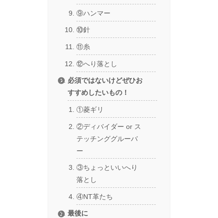
⑨ハンマー
⑩針
⑪糸
⑫へり落とし
必須ではないけどぜひお
すすめしたいもの！
①菱ギリ
②ディバイダー or ス
テッチンググルーバ
ー
③ちょっといいへり
落とし
④NT革たち
最後に