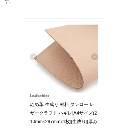
す。
Leatherbien
ぬめ革 生成り 材料 タンロー レ
ザークラフト ハギレ[A4サイズ(2
10mm×297mm):1枚][生成り][厚み