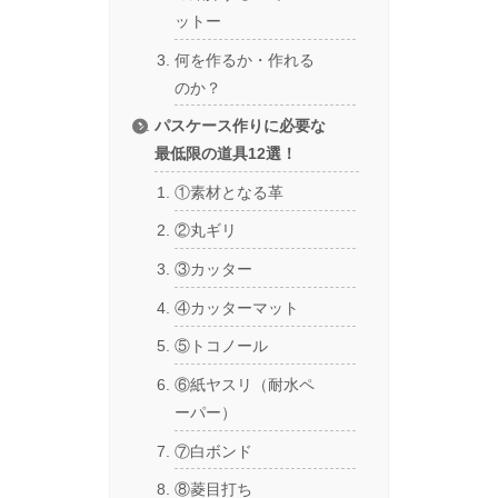
ットー
何を作るか・作れる
のか？
パスケース作りに必要な
最低限の道具12選！
①素材となる革
②丸ギリ
③カッター
④カッターマット
⑤トコノール
⑥紙ヤスリ（耐水ペ
ーパー）
⑦白ボンド
⑧菱目打ち