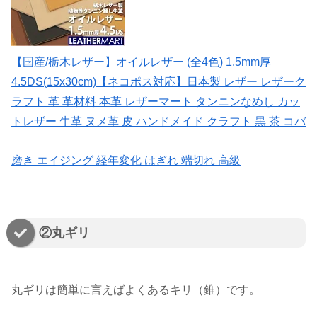
【国産/栃木レザー】オイルレザー (全4色) 1.5mm厚
4.5DS(15x30cm)【ネコポス対応】日本製 レザー レザーク
ラフト 革 革材料 本革 レザーマート タンニンなめし カッ
トレザー 牛革 ヌメ革 皮 ハンドメイド クラフト 黒 茶 コバ
磨き エイジング 経年変化 はぎれ 端切れ 高級
②丸ギリ
丸ギリは簡単に言えばよくあるキリ（錐）です。