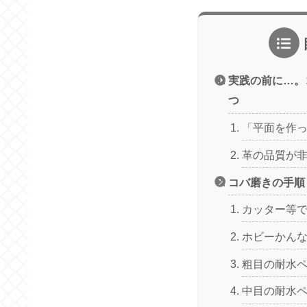
実践の前に…。
つ
「平面を作
革の品質が
コバ磨きの手順
カッター等
ホビーかん
粗目の耐水
中目の耐水