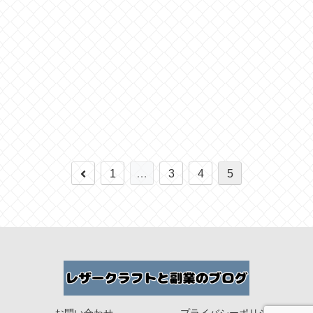
1
…
3
4
5